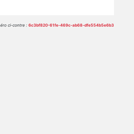
ro ci-contre :
6c3bf820-61fe-469c-ab68-dfe554b5e6b3